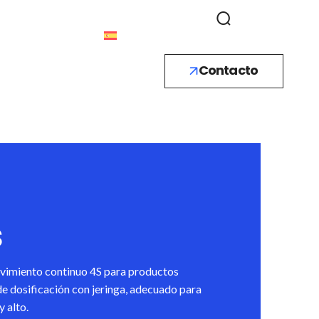
Contacto
s
ovimiento continuo 4S para productos
e dosificación con jeringa, adecuado para
 alto.