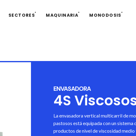
SECTORES
MAQUINARIA
MONODOSIS
ENVASADORA
4S Viscoso
La envasadora vertical multicarril de m
pastosos está equipada con un sistema d
productos de nivel de viscosidad medio y